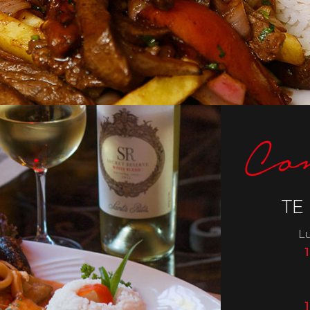
TE
Lu
1
1