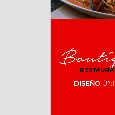
DISEÑO
ÚNI