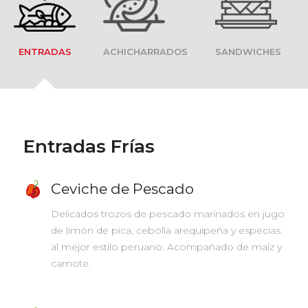
ENTRADAS
ACHICHARRADOS
SANDWICHES
Entradas Frías
Ceviche de Pescado
Delicados trozos de pescado marinados en jugo
de limón de pica, cebolla arequipeña y especias
al mejor estilo peruano. Acompañado de maíz y
camote.